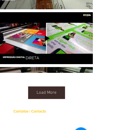
Load More
Contatos | Contacts
Rua do Jardim, Armazém 397 H
4405-823
Vilar do Paraíso
Telf.:
+351 . 227 845 382
(chamada para rede fixa